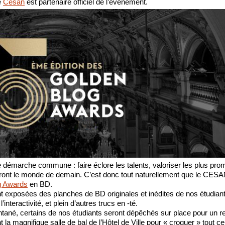
e 
Cesan
 est partenaire officiel de l’événement.
émarche commune : faire éclore les talents, valoriser les plus prom
eront le monde de demain. C’est donc tout naturellement que le CESA
g Awards
 en BD.
exposées des planches de BD originales et inédites de nos étudiants
nteractivité, et plein d’autres trucs en -té. 
tantané, certains de nos étudiants seront dépêchés sur place pour un r
 la magnifique salle de bal de l’Hôtel de Ville pour « croquer » tout ce