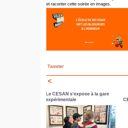
et raconter cette soirée en images.
Tweeter
<
pose à la gare
P
CESAN x FLAASH
de