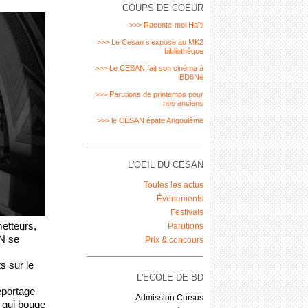
COUPS DE COEUR
>>> Raconte-moi Haïti
>>> Le Cesan s’expose au MK2
bibliothèque
>>> Le CESAN fait son cinéma à
BD6Né
>>> Parutions de printemps pour
nos anciens
>>> le CESAN épate Angoulême
L'OEIL DU CESAN
Toutes les actus
Évènements
Festivals
etteurs, 
Parutions
N se 
Prix & concours
 sur le 
L'ECOLE DE BD
eportage 
Admission Cursus
 qui bouge 