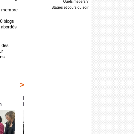
Quels métiers ?
Stages et cours du soir
a membre 
 blogs 
 abordés 
 des 
r 
ns. 
>
es
Les premières parutions de
Parutions 202
2026
arrête