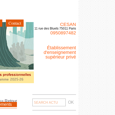
Contact
CESAN
11 rue des Bluets 75011 Paris
0950897482
Établissement
d'enseignement
supérieur privé
Search
<< Retour
ements
for: