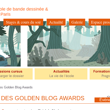
ole de bande dessinée &
à Paris
Stages & cours du soir
Actualité
Galerie
Espace pros
es Golden Blog Awards
<
E DES GOLDEN BLOG AWARDS
Évèn