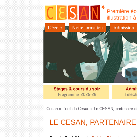
Première éc
illustration 
L’école
Notre formation
Admission
Aller
au
contenu
Cesan
»
L'oeil du Cesan
» Le CESAN, partenaire d
LE CESAN, PARTENAIR