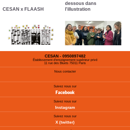
dessous dans
L
CESAN x FLAASH
l'illustration
f
CESAN - 0950897482
Établissement d'enseignement supérieur privé
11 rue des Bluets 75011 Paris
Nous contacter
Suivez nous sur
Suivez nous sur
Instagram
Suivez nous sur
X (twitter)