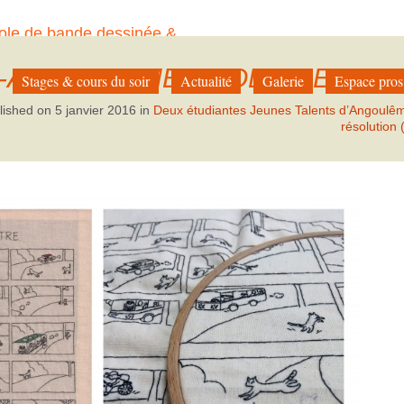
ole de bande dessinée &
à Paris
S-ANGOULEME-BRODERIES
Stages & cours du soir
Actualité
Galerie
Espace pros
lished on
5 janvier 2016
in
Deux étudiantes Jeunes Talents d’Angoulê
résolution