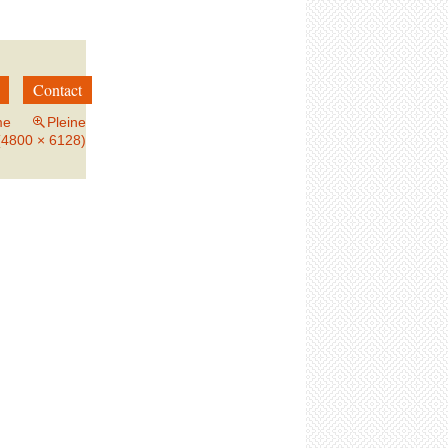
Contact
me
Pleine
 (4800 × 6128)
→
Suivant