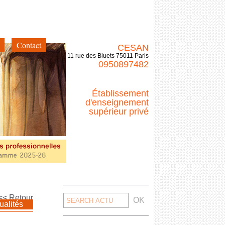
Contact
CESAN
11 rue des Bluets 75011 Paris
0950897482
Établissement
d'enseignement
supérieur privé
Search
<< Retour
ualités
for: