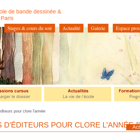
ole de bande dessinée &
à Paris
Stages & cours du soir
Actualité
Galerie
Espace pros
iteurs pour clore l'année
<
 D’ÉDITEURS POUR CLORE L’ANNÉE
Act