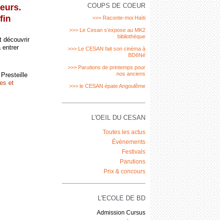
COUPS DE COEUR
teurs.
fin
>>> Raconte-moi Haïti
>>> Le Cesan s’expose au MK2
bibliothèque
t découvrir
 entrer
>>> Le CESAN fait son cinéma à
BD6Né
>>> Parutions de printemps pour
nos anciens
 Presteille
es et
>>> le CESAN épate Angoulême
L'OEIL DU CESAN
Toutes les actus
Évènements
Festivals
Parutions
Prix & concours
L'ECOLE DE BD
Admission Cursus