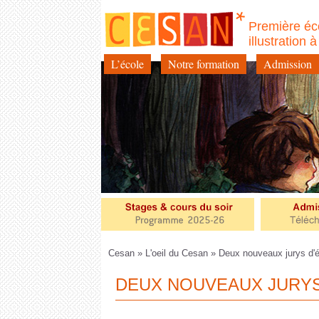
Première éc
illustration 
L’école
Notre formation
Admission
Aller
au
contenu
Cesan
»
L'oeil du Cesan
» Deux nouveaux jurys d'éd
DEUX NOUVEAUX JURYS