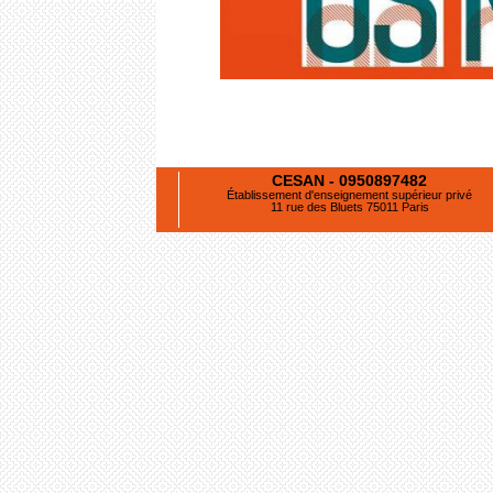
CESAN - 0950897482
Établissement d'enseignement supérieur privé
11 rue des Bluets 75011 Paris