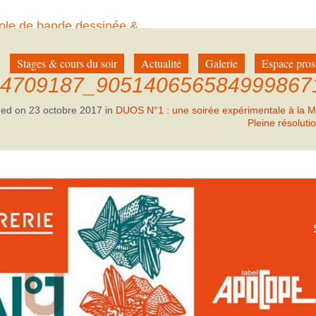
ole de bande dessinée &
à Paris
Stages & cours du soir
Actualité
Galerie
Espace pros
34709187_905140656584999867
hed on
23 octobre 2017
in
DUOS N°1 : une soirée expérimentale à la M
Pleine résoluti