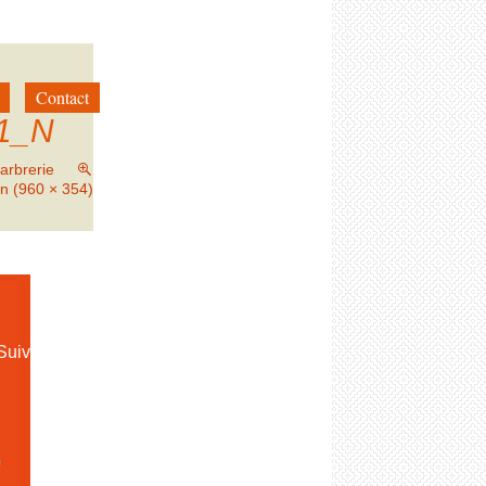
Contact
1_N
arbrerie
on (960 × 354)
→
Suivant