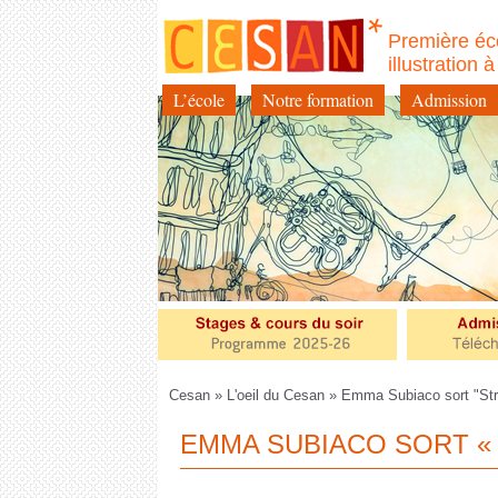
Première éc
illustration 
L’école
Notre formation
Admission
Aller
au
contenu
Cesan
»
L'oeil du Cesan
» Emma Subiaco sort "Stri
EMMA SUBIACO SORT « 