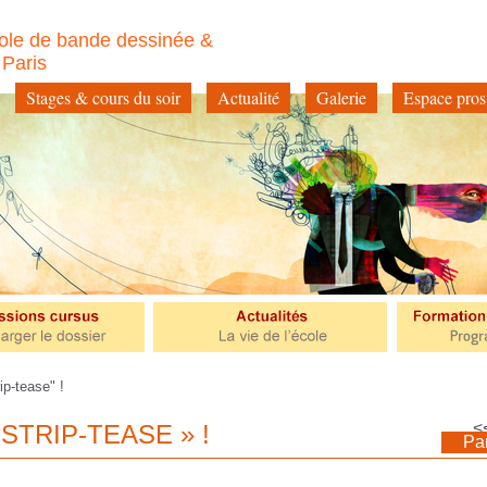
ole de bande dessinée &
à Paris
Stages & cours du soir
Actualité
Galerie
Espace pros
p-tease" !
<
STRIP-TEASE » !
Pa