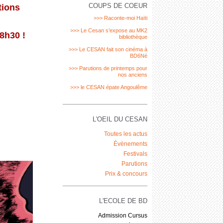
COUPS DE COEUR
tions
>>> Raconte-moi Haïti
>>> Le Cesan s’expose au MK2
18h30 !
bibliothèque
>>> Le CESAN fait son cinéma à
BD6Né
>>> Parutions de printemps pour
nos anciens
>>> le CESAN épate Angoulême
L'OEIL DU CESAN
Toutes les actus
Évènements
Festivals
Parutions
Prix & concours
L'ECOLE DE BD
Admission Cursus