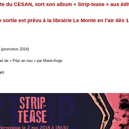
e du CESAN, sort son album « Strip-tease » aux édi
e sortie est prévu
à la librairie Le Monte en l’air dès 
(promotion 2014)
t de « Péyi an nou » par Marie-Ange
ge)