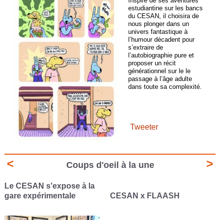
Inspiré de ses aventures
estudiantine sur les bancs
du CESAN, il choisira de
nous plonger dans un
univers fantastique à
l’humour décadent pour
s’extraire de
l’autobiographie pure et
proposer un récit
générationnel sur le le
passage à l’âge adulte
dans toute sa complexité.
Tweeter
<
>
Coups d'oeil à la une
Plongeons sans dessus
dessous dans
L
CESAN x FLAASH
l'illustration
f