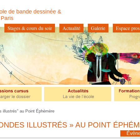
ole de bande dessinée &
à Paris
Stages & cours du soir
Actualité
Galerie
Espace pros
 illustrés" au Point Éphémère
ONDES ILLUSTRÉS » AU POINT ÉPHÉ
<
Évèn