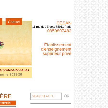
Contact
CESAN
11 rue des Bluets 75011 Paris
0950897482
Établissement
d'enseignement
supérieur privé
Search
MÈRE
for:
<< Retour
ements