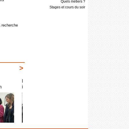
Quels métiers ?
Stages et cours du soir
la recherche
>
es
Les premières parutions de
Parutions 202
2026
arrête