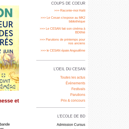
COUPS DE COEUR
>>> Raconte-moi Haïti
>>> Le Cesan s’expose au MK2
bibliothèque
>>> Le CESAN fait son cinéma à
BD6Né
>>> Parutions de printemps pour
nos anciens
>>> le CESAN épate Angoulême
L'OEIL DU CESAN
Toutes les actus
Évènements
Festivals
Parutions
nesse et
Prix & concours
L'ECOLE DE BD
 bande
Admission Cursus
ers