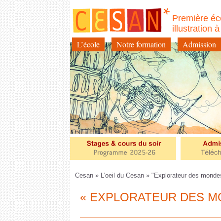
Première éc
illustration 
L’école
Notre formation
Admission
Aller
au
contenu
Cesan
»
L'oeil du Cesan
» "Explorateur des mondes
« EXPLORATEUR DES M