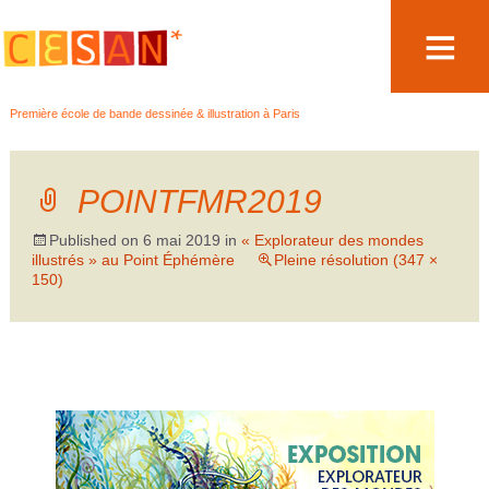
Aller
Première école de bande dessinée & illustration à Paris
au
contenu
POINTFMR2019
Published on
6 mai 2019
in
« Explorateur des mondes
illustrés » au Point Éphémère
Pleine résolution (347 ×
150)
←
Précédent