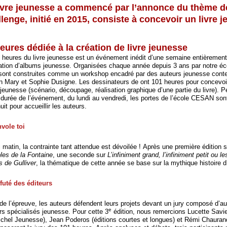
livre jeunesse a commencé par l’annonce du thème d
llenge, initié en 2015, consiste à concevoir un livre 
eures dédiée à la création de livre jeunesse
 heures du livre jeunesse est un événement inédit d’une semaine entièremen
éation d’albums jeunesse. Organisées chaque année depuis 3 ans par notre éc
sont construites comme un workshop encadré par des auteurs jeunesse cont
n Mary et Sophie Dusigne. Les dessinateurs de ont 101 heures pour concevoir 
 jeunesse (scénario, découpage, réalisation graphique d’une partie du livre). 
a durée de l’événement, du lundi au vendredi, les portes de l’école CESAN son
nuit pour accueillir les auteurs.
nvole toi
 matin, la contrainte tant attendue est dévoilée ! Après une première édition 
les de la Fontaine
, une seconde sur
L’infiniment grand, l’infiniment petit ou 
 de Gulliver
, la thématique de cette année se base sur la mythique histoire d
ffuté des éditeurs
 de l’épreuve, les auteurs défendent leurs projets devant un jury composé d’au
e
urs spécialisés jeunesse. Pour cette 3
édition, nous remercions Lucette Savie
ichel Jeunesse), Jean Poderos (éditions courtes et longues) et Rémi Chaurand