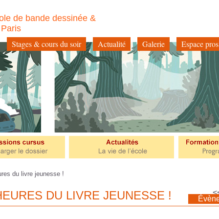
ole de bande dessinée &
à Paris
Stages & cours du soir
Actualité
Galerie
Espace pros
es du livre jeunesse !
<
HEURES DU LIVRE JEUNESSE !
Évèn