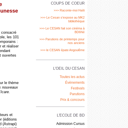
COUPS DE COEUR
e
jeunesse
>>> Raconte-moi Haïti
>>> Le Cesan s’expose au MK2
bibliothèque
>>> Le CESAN fait son cinéma à
t consacré
BD6Né
ole, les 101
>>> Parutions de printemps pour
emporains :
nos anciens
et réaliser
>>> le CESAN épate Angoulême
Pendant
t ouvertes
L'OEIL DU CESAN
Toutes les actus
sur le thème
Évènements
les nouveaux
Festivals
’
Icare
.
Parutions
Prix & concours
teurs et
L'ECOLE DE BD
r (éditions
 (Astrapi)
Admission Cursus