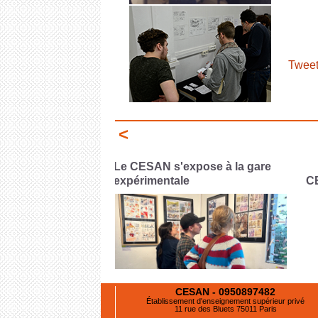
Tweet
<
pose à la gare
P
CESAN x FLAASH
de
CESAN - 0950897482
Établissement d'enseignement supérieur privé
11 rue des Bluets 75011 Paris