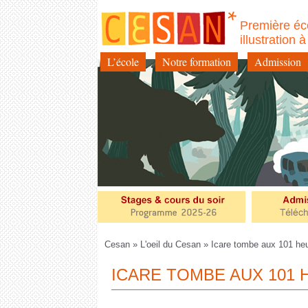
Première éc
illustration 
L’école
Notre formation
Admission
Aller
au
contenu
Cesan
»
L'oeil du Cesan
» Icare tombe aux 101 heur
ICARE TOMBE AUX 101 