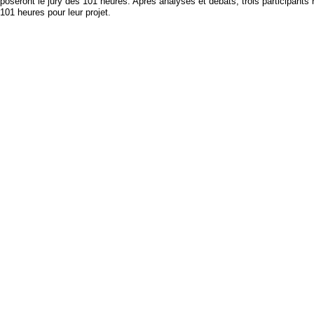
poseront le jury des 101 heures. Après analyses et débats, trois participants 
 101 heures pour leur projet.