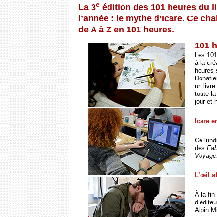
e
La 3
édition des 101 heures du 
l’année : le mythe d’Icare. Ce cha
de A à Z en 101 heures.
101 h
Les 101
à la cr
heures 
Donatie
un livre
toute l
jour et 
Icare e
Ce lundi
des
Fab
Voyages
L’œil a
À la fin
d’édite
Albin M