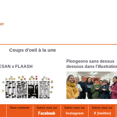
er
Coups d'oeil à la une
longeons sans dessus
Le CESAN célèbre les fêt
ssous dans l'illustration
interconnectées
Nous contacter
Suivez nous sur
Suivez nous sur
Suivez nous sur
Instagram
X (twitter)