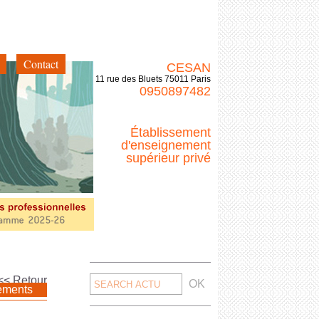
Contact
CESAN
11 rue des Bluets 75011 Paris
0950897482
Établissement
d'enseignement
supérieur privé
Search
<< Retour
ements
for: