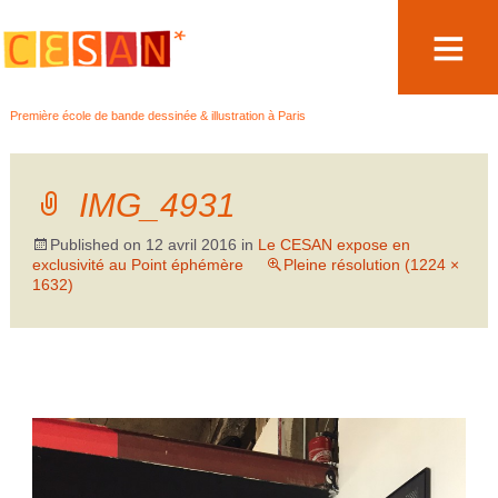
Aller
Première école de bande dessinée & illustration à Paris
au
contenu
IMG_4931
Published on
12 avril 2016
in
Le CESAN expose en
exclusivité au Point éphémère
Pleine résolution (1224 ×
1632)
←
→
Précédent
Suivant