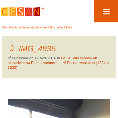
Aller
Première école de bande dessinée & illustration à Paris
au
contenu
IMG_4935
Published on
12 avril 2016
in
Le CESAN expose en
exclusivité au Point éphémère
Pleine résolution (1224 ×
1632)
←
→
Précédent
Suivant