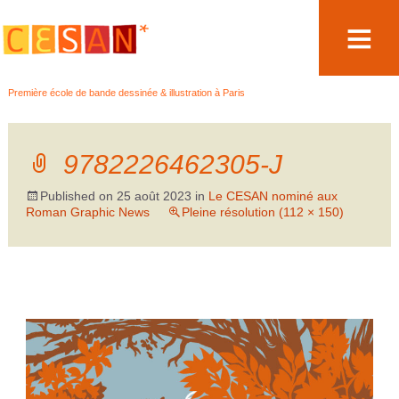
Aller
Première école de bande dessinée & illustration à Paris
au
contenu
9782226462305-J
Published on
25 août 2023
in
Le CESAN nominé aux
Roman Graphic News
Pleine résolution (112 × 150)
→
Suivant