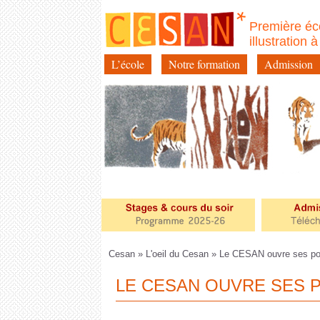
Première éc
illustration 
L’école
Notre formation
Admission
Aller
au
contenu
Cesan
»
L'oeil du Cesan
» Le CESAN ouvre ses por
LE CESAN OUVRE SES 