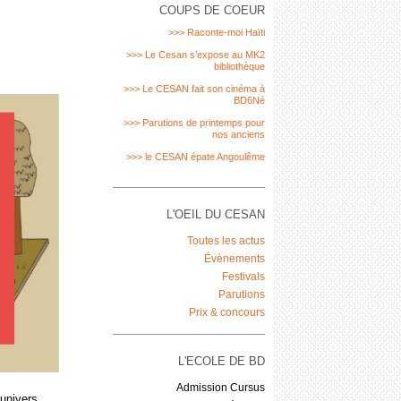
COUPS DE COEUR
>>> Raconte-moi Haïti
>>> Le Cesan s’expose au MK2
bibliothèque
>>> Le CESAN fait son cinéma à
BD6Né
>>> Parutions de printemps pour
nos anciens
>>> le CESAN épate Angoulême
L'OEIL DU CESAN
Toutes les actus
Évènements
Festivals
Parutions
Prix & concours
L'ECOLE DE BD
Admission Cursus
univers