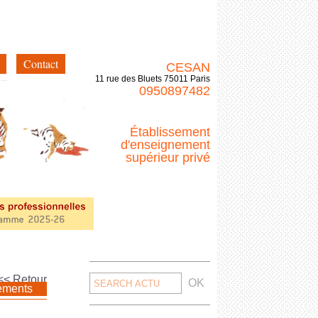
Contact
CESAN
11 rue des Bluets 75011 Paris
0950897482
Établissement
d'enseignement
supérieur privé
Search
<< Retour
ements
for: