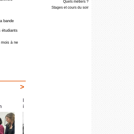
Quels métiers ?
Stages et cours du soir
la bande
s étudiants
u mois à ne
>
es
Les premières parutions de
Parutions 202
2026
arrête