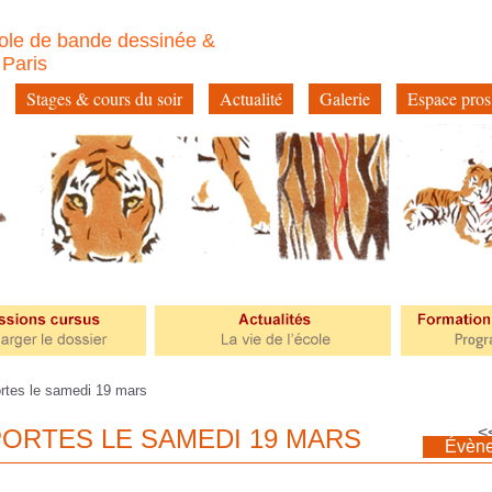
ole de bande dessinée &
à Paris
Stages & cours du soir
Actualité
Galerie
Espace pros
tes le samedi 19 mars
<
PORTES LE SAMEDI 19 MARS
Évèn