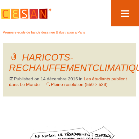
Aller
Première école de bande dessinée & illustration à Paris
au
contenu
HARICOTS-
RECHAUFFEMENTCLIMATIQ
Published on
14 décembre 2015
in
Les étudiants publient
dans Le Monde
Pleine résolution (550 × 528)
→
Suivant