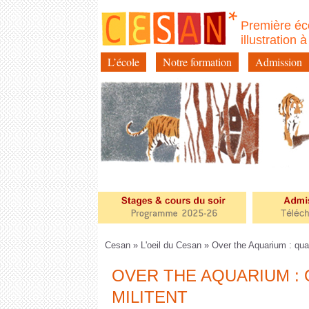
Première éc
illustration 
L’école
Notre formation
Admission
Aller
au
contenu
Cesan
»
L'oeil du Cesan
» Over the Aquarium : quan
OVER THE AQUARIUM :
MILITENT