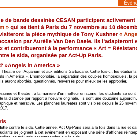
<
Évèn
ole de bande dessinée CESAN participent activement
um »
qui se tient à Paris du 7 novembre au 10 décem
visiteront la pièce mythique de Tony Kushner
« Ange
occasion par Aurélie Van Den Daele. Ils l’adapteront 
 et contribueront à la performance « Art = Résistan
ntre le sida, organisée par Act-Up Paris.
' »Angels in America »
Théâtre de l’Aquarium et aux éditions Sarbacane. Cette fois-ci, les étudiant
els in America ». L’homophobie, la séparation des couples homosexuels, la pe
’ils auront abordés, questionnés, renversés pour mieux se les approprier.
ssinée et théâtre : à la manière d’un metteur en scène, les étudiants se son
de la distance par rapport à l’oeuvre originale. Ils sont une douzaine aujourd’h
graphique et narrative. Les planches lauréates sont visibles depuis le 25 nove
2017.
ris
utte contre le sida. Cette année, Act Up-Paris sera à la fois dans la rue et d
iants se joignent à cet événement en exposant une série d’affiches réinterp