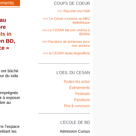
<< Retour
ements
COUPS DE COEUR
>>> Raconte-moi Haïti
>>> Le Cesan s’expose au MK2
 au
bibliothèque
bre
>>> Le CESAN fait son cinéma à
ls in
BD6Né
en BD,
>>> Parutions de printemps pour
nos anciens
ce »
>>> le CESAN épate Angoulême
s ont bûché
L'OEIL DU CESAN
ur du sida
Toutes les actus
Évènements
t imprégnés
Festivals
ui à exposer
Parutions
mbre au
Prix & concours
L'ECOLE DE BD
ans l’espace
rétant les
Admission Cursus