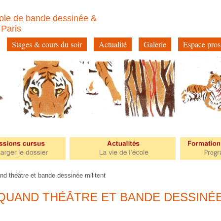
ole de bande dessinée &
à Paris
Stages & cours du soir
Actualité
Galerie
Espace pros
d théâtre et bande dessinée militent
 QUAND THÉÂTRE ET BANDE DESSINÉ