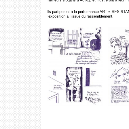
meilleurs slogans d’Act-Up et illustreront à leur 
IIs partiperont à la performance ART = RESISTANC
l’exposition à l’issue du rassemblement.