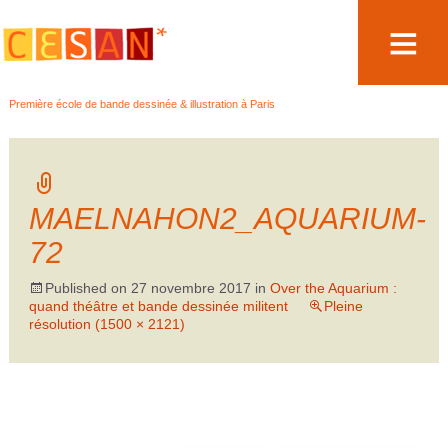
Aller
Première école de bande dessinée & illustration à Paris
au
contenu
MAELNAHON2_AQUARIUM-
72
Published on
27 novembre 2017
in
Over the Aquarium :
quand théâtre et bande dessinée militent
Pleine
résolution (1500 × 2121)
←
→
Précédent
Suivant