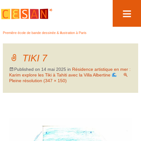
Aller
Première école de bande dessinée & illustration à Paris
au
contenu
TIKI 7
Published on
14 mai 2025
in
Résidence artistique en mer :
Karim explore les Tiki à Tahiti avec la Villa Albertine
Pleine résolution (347 × 150)
→
Suivant