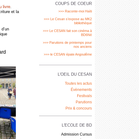
COUPS DE COEUR
 livre
.
iture et la
>>> Raconte-moi Haïti
>>> Le Cesan s’expose au MK2
bibliothèque
 d’un
>>> Le CESAN fait son cinéma à
ique
BD6Né
>>> Parutions de printemps pour
nos anciens
ard
>>> le CESAN épate Angoulême
L'OEIL DU CESAN
Toutes les actus
Évènements
Festivals
Parutions
Prix & concours
L'ECOLE DE BD
Admission Cursus