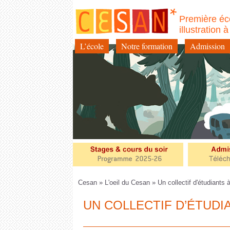
Première éc
illustration 
L’école
Notre formation
Admission
Aller
au
contenu
Cesan
»
L'oeil du Cesan
» Un collectif d'étudiants à
UN COLLECTIF D’ÉTUDI