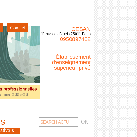
Contact
CESAN
11 rue des Bluets 75011 Paris
0950897482
Établissement
d'enseignement
supérieur privé
Search
AS
for:
<< Retour
stivals