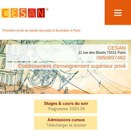
Aller
Première école de bande dessinée & illustration à Paris
au
contenu
CESAN
11 rue des Bluets 75011 Paris
0950897482
Établissement d'enseignement supérieur privé