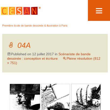
Aller
Première école de bande dessinée & illustration à Paris
au
contenu
04A
Published on
12 juillet 2017
in
Scénariste de bande
dessinée : conception et écriture
Pleine résolution (812
× 751)