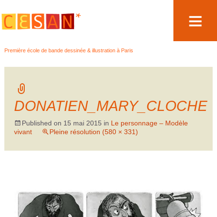
Aller
Première école de bande dessinée & illustration à Paris
au
contenu
DONATIEN_MARY_CLOCHE
Published on
15 mai 2015
in
Le personnage – Modèle
vivant
Pleine résolution (580 × 331)
→
Suivant