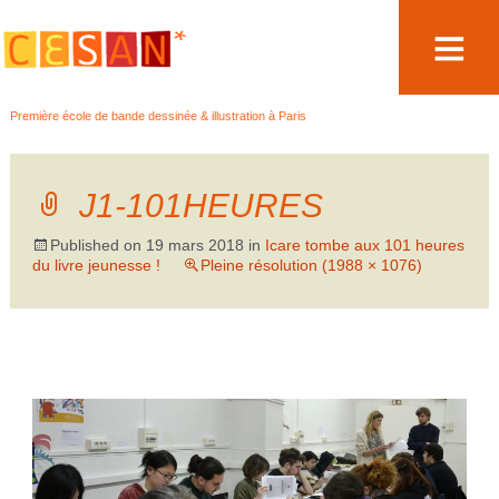
Aller
Première école de bande dessinée & illustration à Paris
au
contenu
J1-101HEURES
Published on
19 mars 2018
in
Icare tombe aux 101 heures
du livre jeunesse !
Pleine résolution (1988 × 1076)
→
Suivant